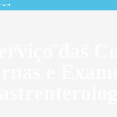
icos.pt
erviço das Co
SERVIÇOS
PORTAL
NOTÍCIAS
rnas e Exam
astrenterolog