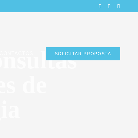
LinkedIn
Facebook
Instagra
nsultas
CONTACTOS
SOLICITAR PROPOSTA
es de
ia