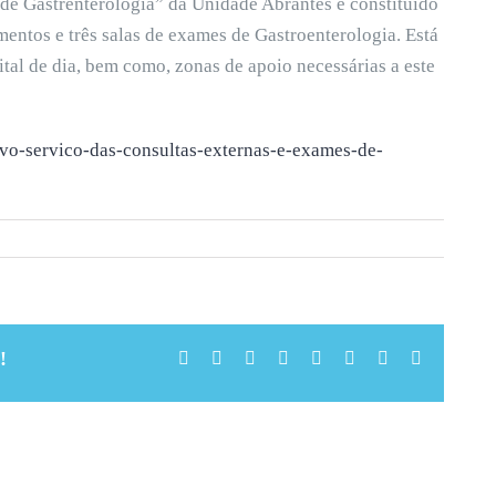
de Gastrenterologia” da Unidade Abrantes é constituído
mentos e três salas de exames de Gastroenterologia. Está
ital de dia, bem como, zonas de apoio necessárias a este
ovo-servico-das-consultas-externas-e-exames-de-
!
Facebook
X
Reddit
LinkedIn
Tumblr
Pinterest
Vk
Email
(necessári
mas
não
publicado)