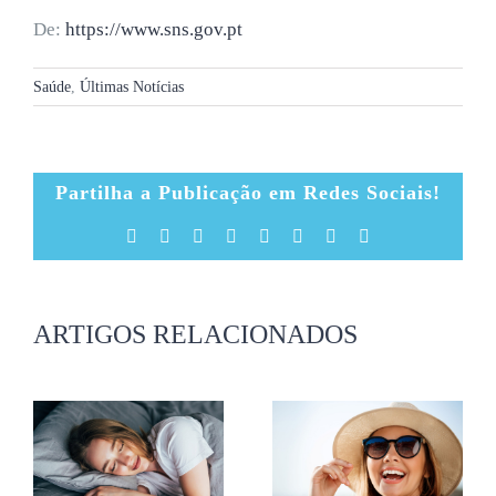
De:
https://www.sns.gov.pt
Saúde
,
Últimas Notícias
Partilha a Publicação em Redes Sociais!
Facebook
X
Reddit
LinkedIn
Tumblr
Pinterest
Vk
Email
(necessário
mas
não
publicado)
ARTIGOS RELACIONADOS