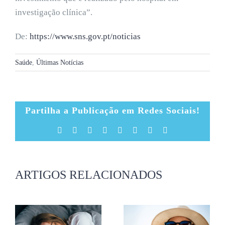
investigação clínica”.
De:
https://www.sns.gov.pt/noticias
Saúde
,
Últimas Notícias
Partilha a Publicação em Redes Sociais!
Facebook
X
Reddit
LinkedIn
Tumblr
Pinterest
Vk
Email
(necessário
mas
não
publicado)
ARTIGOS RELACIONADOS