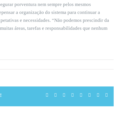
ssegurar porventura nem sempre pelos mesmos
epensar a organização do sistema para continuar a
expetativas e necessidades. “Não podemos prescindir da
muitas áreas, tarefas e responsabilidades que nenhum
!
Facebook
X
Reddit
LinkedIn
Tumblr
Pinterest
Vk
Email
(necessári
mas
não
publicado)