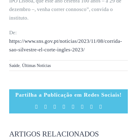
IPO Lisboa, que este ano celebra 100 anos – a 29 de
dezembro –, venha correr connosco”, convida o
instituto.
De:
https://www.sns.gov.pt/noticias/2023/11/08/corrida-
sao-silvestre-el-corte-ingles-2023/
Saúde
,
Últimas Notícias
Partilha a Publicação em Redes Sociais!
Facebook
X
Reddit
LinkedIn
Tumblr
Pinterest
Vk
Email
(necessário
mas
não
publicado)
ARTIGOS RELACIONADOS