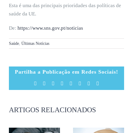
Esta é uma das principais prioridades das políticas de
saúde da UE.
De:
https://www.sns.gov.pt/noticias
Saúde
,
Últimas Notícias
Partilha a Publicação em Redes Sociais!
Facebook
X
Reddit
LinkedIn
Tumblr
Pinterest
Vk
Email
(necessário
mas
não
publicado)
ARTIGOS RELACIONADOS