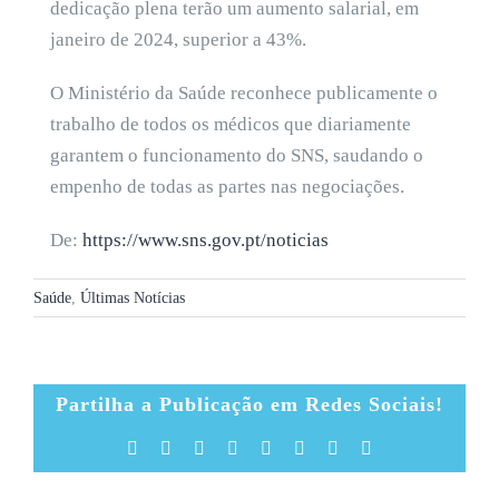
dedicação plena terão um aumento salarial, em
janeiro de 2024, superior a 43%.
O Ministério da Saúde reconhece publicamente o
trabalho de todos os médicos que diariamente
garantem o funcionamento do SNS, saudando o
empenho de todas as partes nas negociações.
De:
https://www.sns.gov.pt/noticias
Saúde
,
Últimas Notícias
Partilha a Publicação em Redes Sociais!
Facebook
X
Reddit
LinkedIn
Tumblr
Pinterest
Vk
Email
(necessário
mas