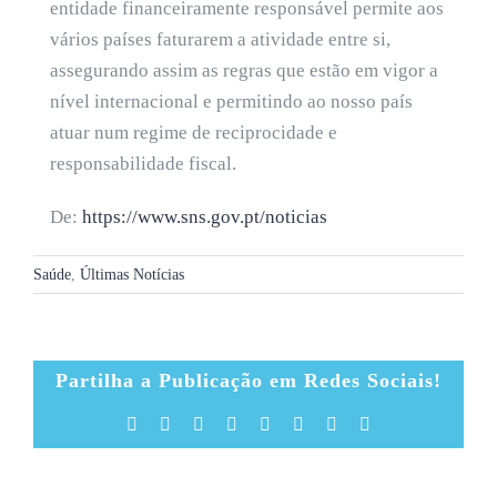
entidade financeiramente responsável permite aos
vários países faturarem a atividade entre si,
assegurando assim as regras que estão em vigor a
nível internacional e permitindo ao nosso país
atuar num regime de reciprocidade e
responsabilidade fiscal.
De:
https://www.sns.gov.pt/noticias
Saúde
,
Últimas Notícias
Partilha a Publicação em Redes Sociais!
Facebook
X
Reddit
LinkedIn
Tumblr
Pinterest
Vk
Email
(necessário
mas
não
publicado)