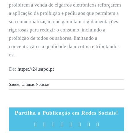
proibirem a venda de cigarros eletrónicos reforçarem
a aplicação da proibição e pediu aos que permitem a
sua comercialização que garantam regulamentações
rigorosas para reduzir o consumo, incluindo a
proibição de todos os sabores, limitando a
concentração e a qualidade da nicotina e tributando-
os.
De:
https://24.sapo.pt
Saúde
,
Últimas Notícias
Partilha a Publicação em Redes Sociais!
Facebook
X
Reddit
LinkedIn
Tumblr
Pinterest
Vk
Email
(necessário