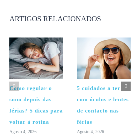
mas
não
publicado)
ARTIGOS RELACIONADOS
Como regular o
5 cuidados a ter
sono depois das
com óculos e lentes
férias? 5 dicas para
de contacto nas
voltar à rotina
férias
Agosto 4, 2026
Agosto 4, 2026