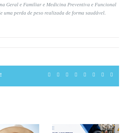
ina Geral e Familiar e Medicina Preventiva e Funcional
de uma perda de peso realizada de forma saudável.
!
Facebook
X
Reddit
LinkedIn
Tumblr
Pinterest
Vk
Email
(necessári
mas
não
publicado)