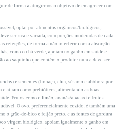
guir de forma a atingirmos o objetivo de emagrecer com
ssível, optar por alimentos orgânicos/biológicos,
 deve ser rica e variada, com porções moderadas de cada
s refeições, de forma a não interferir com a absorção
 chás, como o chá verde, apoiam no ganho em saúde e
ão ao saquinho que contém o produto: nunca deve ser
icidas) e sementes (linhaça, chia, sésamo e abóbora por
ra e atuam como prebióticos, alimentando as boas
saúde. Frutos como o limão, ananás/abacaxi e frutos
udável. O ovo, preferencialmente cozido, é também uma
mo o grão-de-bico e feijão preto, e as fontes de gordura
 coco virgem biológico, apoiam igualmente o ganho em