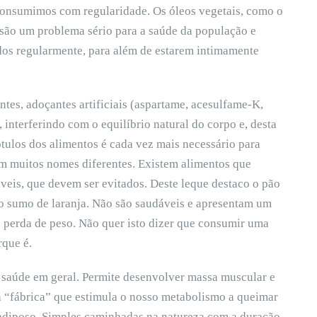
consumimos com regularidade. Os óleos vegetais, como o
 são um problema sério para a saúde da população e
os regularmente, para além de estarem intimamente
tes, adoçantes artificiais (aspartame, acesulfame-K,
interferindo com o equilíbrio natural do corpo e, desta
rótulos dos alimentos é cada vez mais necessário para
m muitos nomes diferentes. Existem alimentos que
eis, que devem ser evitados. Deste leque destaco o pão
 o sumo de laranja. Não são saudáveis e apresentam um
a perda de peso. Não quer isto dizer que consumir uma
rque é.
 saúde em geral. Permite desenvolver massa muscular e
a “fábrica” que estimula o nosso metabolismo a queimar
o adiposo. Simples caminhadas na natureza com a duração