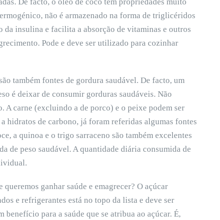
as. De facto, o óleo de coco tem propriedades muito
 termogénico, não é armazenado na forma de triglicéridos
da insulina e facilita a absorção de vitaminas e outros
grecimento. Pode e deve ser utilizado para cozinhar
 são também fontes de gordura saudável. De facto, um
eso é deixar de consumir gorduras saudáveis. Não
. A carne (excluindo a de porco) e o peixe podem ser
 a hidratos de carbono, já foram referidas algumas fontes
oce, a quinoa e o trigo sarraceno são também excelentes
da de peso saudável. A quantidade diária consumida de
ividual.
se queremos ganhar saúde e emagrecer? O açúcar
os e refrigerantes está no topo da lista e deve ser
benefício para a saúde que se atribua ao açúcar. É,