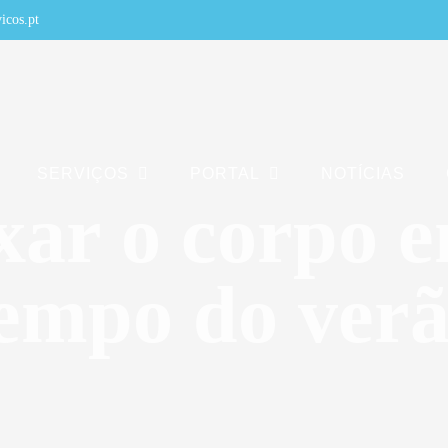
icos.pt
SERVIÇOS
PORTAL
NOTÍCIAS
ar o corpo 
empo do ver