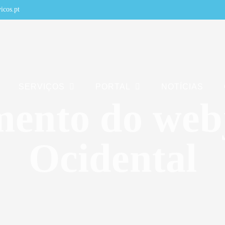
icos.pt
SERVIÇOS
PORTAL
NOTÍCIAS
ento do web
Ocidental