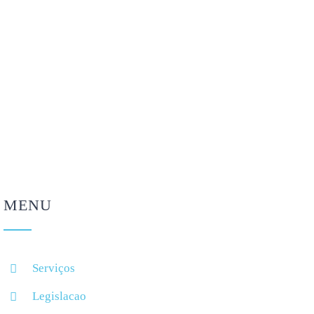
Como regular o sono
5 cuidados a ter com
depois das férias? 5 dicas
óculos e lentes de
para voltar à rotina
contacto nas férias
Agosto 4, 2026
Agosto 4, 2026
MENU
Serviços
Legislacao