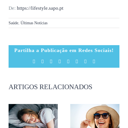
De:
https://lifestyle.sapo.pt
Saúde
,
Últimas Notícias
Partilha a Publicação em Redes Sociais!
Facebook
X
Reddit
LinkedIn
Tumblr
Pinterest
Vk
Email
(necessário
mas
não
publicado)
ARTIGOS RELACIONADOS