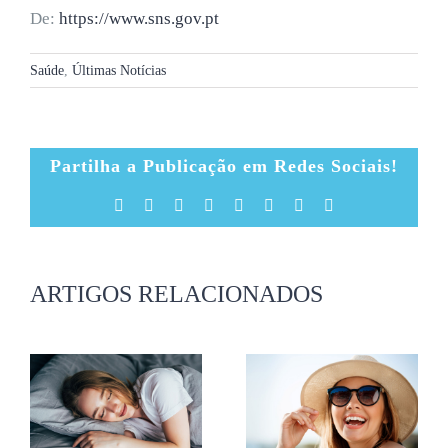
De:
https://www.sns.gov.pt
Saúde
,
Últimas Notícias
Partilha a Publicação em Redes Sociais!
Facebook
X
Reddit
LinkedIn
Tumblr
Pinterest
Vk
Email
(necessário
mas
não
publicado)
ARTIGOS RELACIONADOS