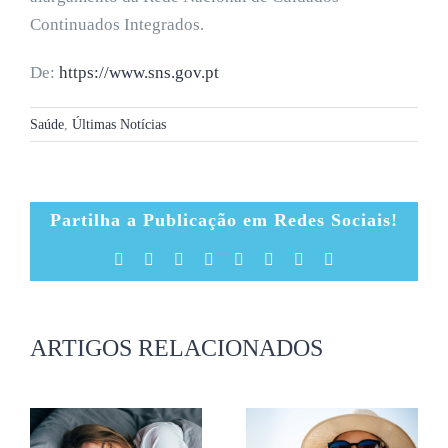
Continuados Integrados.
De:
https://www.sns.gov.pt
Saúde
,
Últimas Notícias
Partilha a Publicação em Redes Sociais!
Facebook
X
Reddit
LinkedIn
Tumblr
Pinterest
Vk
Email
(necessário
mas
não
publicado)
ARTIGOS RELACIONADOS