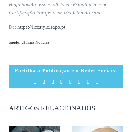
Hugo Simião: Especialista em Psiquiatria com
Certificação Europeia em Medicina do Sono
De:
https://lifestyle.sapo.pt
Saúde
,
Últimas Notícias
Partilha a Publicação em Redes Sociais!
Facebook
X
Reddit
LinkedIn
Tumblr
Pinterest
Vk
Email
(necessário
mas
não
publicado)
ARTIGOS RELACIONADOS