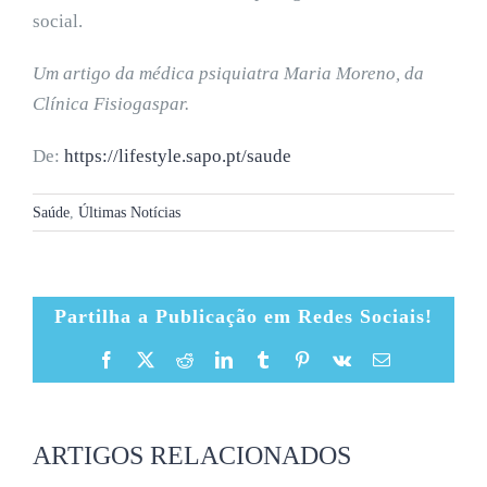
social.
Um artigo da médica psiquiatra Maria Moreno, da
Clínica Fisiogaspar.
De:
https://lifestyle.sapo.pt/saude
Saúde
,
Últimas Notícias
Partilha a Publicação em Redes Sociais!
Facebook
X
Reddit
LinkedIn
Tumblr
Pinterest
Vk
Email
(necessário
mas
não
publicado)
ARTIGOS RELACIONADOS