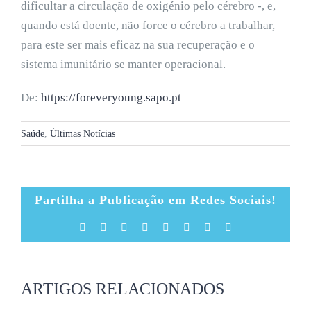
dificultar a circulação de oxigénio pelo cérebro -, e,
quando está doente, não force o cérebro a trabalhar,
para este ser mais eficaz na sua recuperação e o
sistema imunitário se manter operacional.
De:
https://foreveryoung.sapo.pt
Saúde
,
Últimas Notícias
Partilha a Publicação em Redes Sociais!
Facebook
X
Reddit
LinkedIn
Tumblr
Pinterest
Vk
Email
(necessário
mas
não
publicado)
ARTIGOS RELACIONADOS