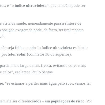
tos, é “o
índice ultravioleta
”, que também pode ser
e vista da saúde, nomeadamente para a síntese de
xposição exagerada pode, de facto, ter um impacto
o
”.
não seja feita quando “o índice ultravioleta está mais
r
protetor solar
(com fator 30 ou superior).
quada
, mais larga e mais fresca, evitando cores mais
 calor”, esclarece Paulo Santos .
ue, “se estamos a perder mais água pelo suor, vamos ter
dem até ser diferenciados – em
populações de risco
. Por