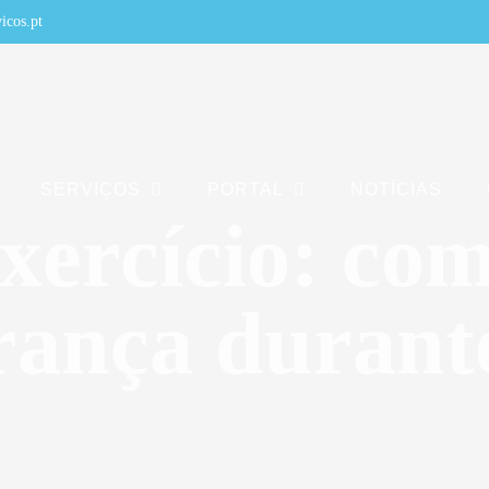
icos.pt
SERVIÇOS
PORTAL
NOTÍCIAS
exercício: com
rança durante