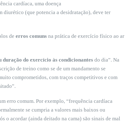
iência cardíaca, uma doença
m diurético (que potencia a desidratação), deve ter
plos de
erros comuns
na prática de exercício físico ao ar
u duração do exercício às condicionantes
do dia”. Na
escrição de treino como se de um mandamento se
 muito comprometidos, com traços competitivos e com
itado”.
um erro comum. Por exemplo, “frequência cardíaca
ormalmente se cumpria a valores mais baixos ou
s o acordar (ainda deitado na cama) são sinais de mal